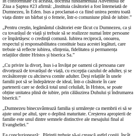
În conformitate cu aceasta, doctrina fundamentală Adventistă de
Ziua a Șaptea #23 afirmă: „Instituia căsătoriei a fost întemeiată de
Dumnezeu, în Eden. Isus a proclamat-o ca fiind unirea pentru toată
viața dintre un bărbat și o femeie, într-o comuniune plină de iubire.”
„Pentru creștin, legământul căsătoriei este făcut cu Dumnezeu, ca și
cu tovarășul de viață și trebuie să se realizeze numai între persoane
ce împărtășesc o credință comună. Iubirea reciprocă, onoarea,
respectul și responsabilitatea constituie baza acestei legături, care
trebuie să reflecte iubirea, sfințenia, fidelitatea și permanența
relațiilor dintre Hristos și biserica Sa.”
„Cu privire la divorț, Isus i-a învățat pe oameni că persoana care
divorțează de tovarășul de viață, cu excepția cazului de adulter, și se
recăsătorește cu altcineva comite adulter. Deși relațiile în unele
familii pot să se îndepărteze de ideal, într-o căsătorie în care
partenerii care se dedică total unul celuilalt, în Hristos, se poate
obține unitatea plină de iubire, prin călăuzirea Duhului și îndrumarea
bisericii.”
„Dumnezeu binecuvântează familia și urmărește ca membrii ei să se
ajute unul pe altul, spre o deplină maturitate. Creșterea apropierii de
familie este unul dintre semnele distinctive ale mesajului final al
Evangheliei.”
Ea concluzionează: „Părinții trebuie să-și crească astfel copiii, încât