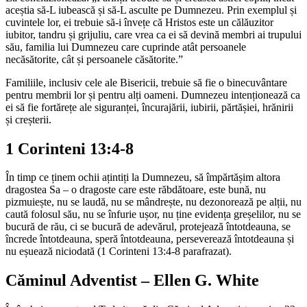
aceștia să-L iubească și să-L asculte pe Dumnezeu. Prin exemplul și
cuvintele lor, ei trebuie să-i învețe că Hristos este un călăuzitor
iubitor, tandru și grijuliu, care vrea ca ei să devină membri ai trupului
său, familia lui Dumnezeu care cuprinde atât persoanele
necăsătorite, cât și persoanele căsătorite.”
Familiile, inclusiv cele ale Bisericii, trebuie să fie o binecuvântare
pentru membrii lor și pentru alți oameni. Dumnezeu intenționează ca
ei să fie fortărețe ale siguranței, încurajării, iubirii, părtășiei, hrănirii
și creșterii.
1 Corinteni 13:4-8
În timp ce ținem ochii ațintiți la Dumnezeu, să împărtășim altora
dragostea Sa – o dragoste care este răbdătoare, este bună, nu
pizmuiește, nu se laudă, nu se mândrește, nu dezonorează pe alții, nu
caută folosul său, nu se înfurie ușor, nu ține evidența greșelilor, nu se
bucură de rău, ci se bucură de adevărul, protejează întotdeauna, se
încrede întotdeauna, speră întotdeauna, perseverează întotdeauna și
nu eșuează niciodată (1 Corinteni 13:4-8 parafrazat).
Căminul Adventist – Ellen G. White