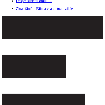
Despre sufletul omului –
Ziua sfântă – Pâinea cea de toate zilele