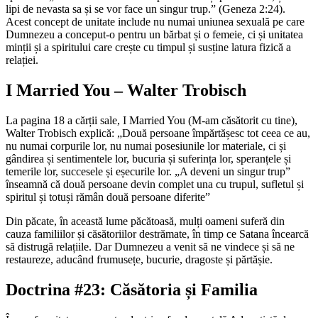
lipi de nevasta sa și se vor face un singur trup.” (Geneza 2:24).
Acest concept de unitate include nu numai uniunea sexuală pe care
Dumnezeu a conceput-o pentru un bărbat și o femeie, ci și unitatea
minții și a spiritului care crește cu timpul și susține latura fizică a
relației.
I Married You – Walter Trobisch
La pagina 18 a cărții sale, I Married You (M-am căsătorit cu tine),
Walter Trobisch explică: „Două persoane împărtășesc tot ceea ce au,
nu numai corpurile lor, nu numai posesiunile lor materiale, ci și
gândirea și sentimentele lor, bucuria și suferința lor, speranțele și
temerile lor, succesele și eșecurile lor. „A deveni un singur trup”
înseamnă că două persoane devin complet una cu trupul, sufletul și
spiritul și totuși rămân două persoane diferite”
Din păcate, în această lume păcătoasă, mulți oameni suferă din
cauza familiilor și căsătoriilor destrămate, în timp ce Satana încearcă
să distrugă relațiile. Dar Dumnezeu a venit să ne vindece și să ne
restaureze, aducând frumusețe, bucurie, dragoste și părtășie.
Doctrina #23: Căsătoria și Familia