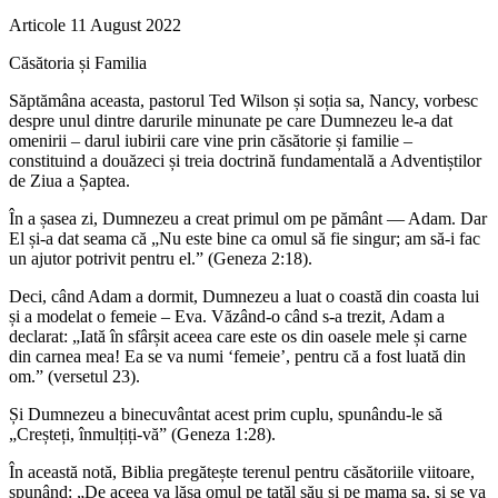
Articole
11 August 2022
Căsătoria și Familia
Săptămâna aceasta, pastorul Ted Wilson și soția sa, Nancy, vorbesc
despre unul dintre darurile minunate pe care Dumnezeu le-a dat
omenirii – darul iubirii care vine prin căsătorie și familie –
constituind a douăzeci și treia doctrină fundamentală a Adventiștilor
de Ziua a Șaptea.
În a șasea zi, Dumnezeu a creat primul om pe pământ — Adam. Dar
El și-a dat seama că „Nu este bine ca omul să fie singur; am să-i fac
un ajutor potrivit pentru el.” (Geneza 2:18).
Deci, când Adam a dormit, Dumnezeu a luat o coastă din coasta lui
și a modelat o femeie – Eva. Văzând-o când s-a trezit, Adam a
declarat: „Iată în sfârșit aceea care este os din oasele mele și carne
din carnea mea! Ea se va numi ‘femeie’, pentru că a fost luată din
om.” (versetul 23).
Și Dumnezeu a binecuvântat acest prim cuplu, spunându-le să
„Creșteți, înmulțiți-vă” (Geneza 1:28).
În această notă, Biblia pregătește terenul pentru căsătoriile viitoare,
spunând: „De aceea va lăsa omul pe tatăl său și pe mama sa, și se va