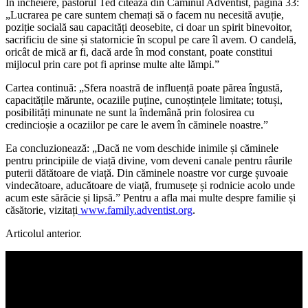
În încheiere, pastorul Ted citează din Căminul Adventist, pagina 33:
„Lucrarea pe care suntem chemați să o facem nu necesită avuție,
poziție socială sau capacități deosebite, ci doar un spirit binevoitor,
sacrificiu de sine și statornicie în scopul pe care îl avem. O candelă,
oricât de mică ar fi, dacă arde în mod constant, poate constitui
mijlocul prin care pot fi aprinse multe alte lămpi.”
Cartea continuă: „Sfera noastră de influență poate părea îngustă,
capacitățile mărunte, ocaziile puține, cunoștințele limitate; totuși,
posibilități minunate ne sunt la îndemână prin folosirea cu
credincioșie a ocaziilor pe care le avem în căminele noastre.”
Ea concluzionează: „Dacă ne vom deschide inimile și căminele
pentru principiile de viață divine, vom deveni canale pentru râurile
puterii dătătoare de viață. Din căminele noastre vor curge șuvoaie
vindecătoare, aducătoare de viață, frumusețe și rodnicie acolo unde
acum este sărăcie și lipsă.” Pentru a afla mai multe despre familie și
căsătorie, vizitați
www.family.adventist.org
.
Articolul anterior.