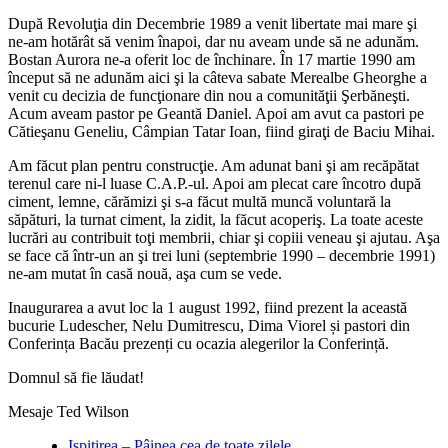
După Revoluţia din Decembrie 1989 a venit libertate mai mare şi
ne-am hotărât să venim înapoi, dar nu aveam unde să ne adunăm.
Bostan Aurora ne-a oferit loc de închinare. În 17 martie 1990 am
început să ne adunăm aici şi la câteva sabate Merealbe Gheorghe a
venit cu decizia de funcţionare din nou a comunităţii Şerbăneşti.
Acum aveam pastor pe Geantă Daniel. Apoi am avut ca pastori pe
Cătieşanu Geneliu, Câmpian Tatar Ioan, fiind giraţi de Baciu Mihai.
Am făcut plan pentru construcţie. Am adunat bani şi am recăpătat
terenul care ni-l luase C.A.P.-ul. Apoi am plecat care încotro după
ciment, lemne, cărămizi şi s-a făcut multă muncă voluntară la
săpături, la turnat ciment, la zidit, la făcut acoperiş. La toate aceste
lucrări au contribuit toţi membrii, chiar şi copiii veneau şi ajutau. Aşa
se face că într-un an şi trei luni (septembrie 1990 – decembrie 1991)
ne-am mutat în casă nouă, aşa cum se vede.
Inaugurarea a avut loc la 1 august 1992, fiind prezent la această
bucurie Ludescher, Nelu Dumitrescu, Dima Viorel și pastori din
Conferința Bacău prezenți cu ocazia alegerilor la Conferință.
Domnul să fie lăudat!
Mesaje Ted Wilson
Ispitirea – Pâinea cea de toate zilele