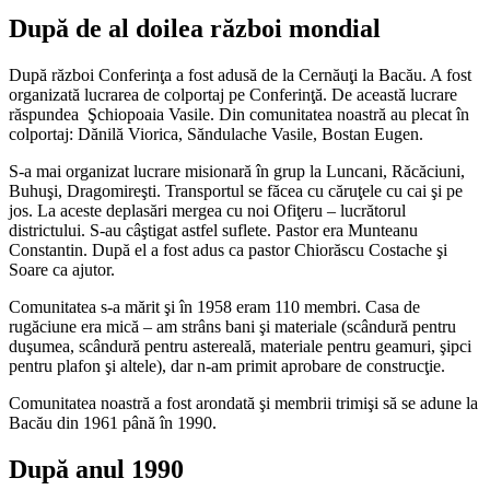
După de al doilea război mondial
După război Conferinţa a fost adusă de la Cernăuţi la Bacău. A fost
organizată lucrarea de colportaj pe Conferinţă. De această lucrare
răspundea Şchiopoaia Vasile. Din comunitatea noastră au plecat în
colportaj: Dănilă Viorica, Săndulache Vasile, Bostan Eugen.
S-a mai organizat lucrare misionară în grup la Luncani, Răcăciuni,
Buhuşi, Dragomireşti. Transportul se făcea cu căruţele cu cai şi pe
jos. La aceste deplasări mergea cu noi Ofiţeru – lucrătorul
districtului. S-au câştigat astfel suflete. Pastor era Munteanu
Constantin. După el a fost adus ca pastor Chiorăscu Costache şi
Soare ca ajutor.
Comunitatea s-a mărit şi în 1958 eram 110 membri. Casa de
rugăciune era mică – am strâns bani şi materiale (scândură pentru
duşumea, scândură pentru astereală, materiale pentru geamuri, şipci
pentru plafon şi altele), dar n-am primit aprobare de construcţie.
Comunitatea noastră a fost arondată şi membrii trimişi să se adune la
Bacău din 1961 până în 1990.
După anul 1990