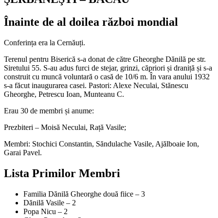
Înainte de al doilea război mondial
Conferința era la Cernăuți.
Terenul pentru Biserică s-a donat de către Gheorghe Dănilă pe str.
Siretului 55. S-au adus furci de stejar, grinzi, căpriori și draniță și s-a
construit cu muncă voluntară o casă de 10/6 m. În vara anului 1932
s-a făcut inaugurarea casei. Pastori: Alexe Neculai, Stănescu
Gheorghe, Petrescu Ioan, Munteanu C.
Erau 30 de membri și anume:
Prezbiteri – Moisă Neculai, Rață Vasile;
Membri: Stochici Constantin, Săndulache Vasile, Ajălboaie Ion,
Garai Pavel.
Lista Primilor Membri
Familia Dănilă Gheorghe două fiice – 3
Dănilă Vasile – 2
Popa Nicu – 2