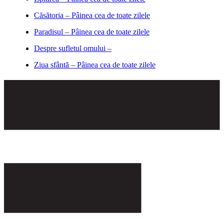
Căsătoria – Pâinea cea de toate zilele
Paradisul – Pâinea cea de toate zilele
Despre sufletul omului –
Ziua sfântă – Pâinea cea de toate zilele