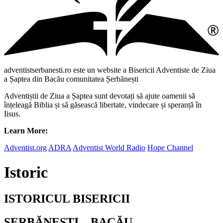
adventistserbanesti.ro este un website a Bisericii Adventiste de Ziua
a Șaptea din Bacău comunitatea Șerbănești
Adventiștii de Ziua a Șaptea sunt devotați să ajute oamenii să
înțeleagă Biblia și să găsească libertate, vindecare și speranță în
Iisus.
Learn More:
Adventist.org
ADRA
Adventist World Radio
Hope Channel
Istoric
ISTORICUL BISERICII
ŞERBĂNEŞTI – BACĂU