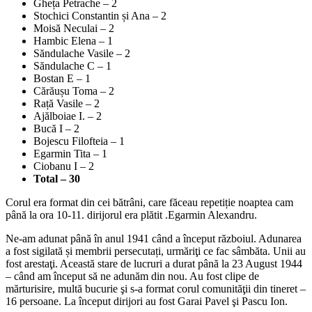
Gheța Petrache – 2
Stochici Constantin și Ana – 2
Moisă Neculai – 2
Hambic Elena – 1
Săndulache Vasile – 2
Săndulache C – 1
Bostan E – 1
Cărăușu Toma – 2
Rață Vasile – 2
Ajălboiae I. – 2
Bucă I – 2
Bojescu Filofteia – 1
Egarmin Tita – 1
Ciobanu I – 2
Total – 30
Corul era format din cei bătrâni, care făceau repetiție noaptea cam
până la ora 10-11. dirijorul era plătit .Egarmin Alexandru.
Ne-am adunat până în anul 1941 când a început războiul. Adunarea
a fost sigilată și membrii persecutați, urmăriţi ce fac sâmbăta. Unii au
fost arestaţi. Această stare de lucruri a durat până la 23 August 1944
– când am început să ne adunăm din nou. Au fost clipe de
mărturisire, multă bucurie şi s-a format corul comunităţii din tineret –
16 persoane. La început dirijori au fost Garai Pavel şi Pascu Ion.