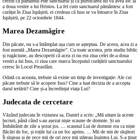
crezut că pământul este sanctuarul și că purificarea lui va avea loc la
a doua venire a lui Hristos. La fel cum sanctuarul pământesc a fost
curățat în Ziua Ispășirii, ei credeau că Isus se va întoarce în Ziua
Ispășirii, pe 22 octombrie 1844.
Marea Dezamăgire
Din păcate, nu s-a întâmplat așa cum se așteptau. De aceea, acea zi a
fost numită „Marea Dezamăgire”. Cu toate acestea, prin studiu biblic
și rugăciune, au descoperit că acea zi nu era ziua celei de-a doua
veniri a lui Isus, ci ziua care marca începutul curățării sanctuarului
ceresc în Locul Preasfânt.
Odată cu aceasta, trebuie să existe un timp de investigație: Ale cui
păcate trebuie să le acopere Isus? Cine a luat decizia de a accepta
darul iertării? Cine și-a încredințat viața Lui?
Judecata de cercetare
Văzând judecata în viziunea sa, Daniel a scris: „Mă uitam la aceste
lucruri, până când s-au așezat niște scaune de domnie. Și un
Îmbătrânit de zile a șezut jos. … scaunul Lui de domnie era ca niște
flăcări de foc, și roțile lui ca un foc aprins. … Mii de mii de slujitori
Îi slujeau și de zece mii de ori zece mii stăteau înaintea Lui. S-a ținut