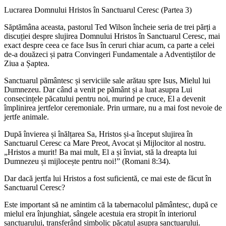
Lucrarea Domnului Hristos în Sanctuarul Ceresc (Partea 3)
Săptămâna aceasta, pastorul Ted Wilson încheie seria de trei părți a
discuției despre slujirea Domnului Hristos în Sanctuarul Ceresc, mai
exact despre ceea ce face Isus în ceruri chiar acum, ca parte a celei
de-a douăzeci și patra Convingeri Fundamentale a Adventiștilor de
Ziua a Șaptea.
Sanctuarul pământesc și serviciile sale arătau spre Isus, Mielul lui
Dumnezeu. Dar când a venit pe pământ și a luat asupra Lui
consecințele păcatului pentru noi, murind pe cruce, El a devenit
împlinirea jertfelor ceremoniale. Prin urmare, nu a mai fost nevoie de
jertfe animale.
După învierea și înălțarea Sa, Hristos și-a început slujirea în
Sanctuarul Ceresc ca Mare Preot, Avocat și Mijlocitor al nostru.
„Hristos a murit! Ba mai mult, El a și înviat, stă la dreapta lui
Dumnezeu și mijlocește pentru noi!” (Romani 8:34).
Dar dacă jertfa lui Hristos a fost suficientă, ce mai este de făcut în
Sanctuarul Ceresc?
Este important să ne amintim că la tabernacolul pământesc, după ce
mielul era înjunghiat, sângele acestuia era stropit în interiorul
sanctuarului, transferând simbolic păcatul asupra sanctuarului.