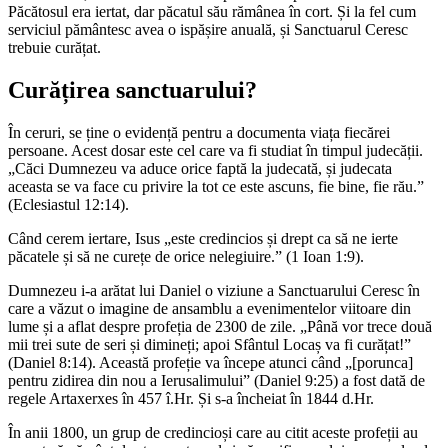
Păcătosul era iertat, dar păcatul său rămânea în cort. Și la fel cum
serviciul pământesc avea o ispășire anuală, și Sanctuarul Ceresc
trebuie curățat.
Curățirea sanctuarului?
În ceruri, se ține o evidență pentru a documenta viața fiecărei
persoane. Acest dosar este cel care va fi studiat în timpul judecății.
„Căci Dumnezeu va aduce orice faptă la judecată, și judecata
aceasta se va face cu privire la tot ce este ascuns, fie bine, fie rău.”
(Eclesiastul 12:14).
Când cerem iertare, Isus „este credincios și drept ca să ne ierte
păcatele și să ne curețe de orice nelegiuire.” (1 Ioan 1:9).
Dumnezeu i-a arătat lui Daniel o viziune a Sanctuarului Ceresc în
care a văzut o imagine de ansamblu a evenimentelor viitoare din
lume și a aflat despre profeția de 2300 de zile. „Până vor trece două
mii trei sute de seri și dimineți; apoi Sfântul Locaș va fi curățat!”
(Daniel 8:14). Această profeție va începe atunci când „[porunca]
pentru zidirea din nou a Ierusalimului” (Daniel 9:25) a fost dată de
regele Artaxerxes în 457 î.Hr. Și s-a încheiat în 1844 d.Hr.
În anii 1800, un grup de credincioși care au citit aceste profeții au