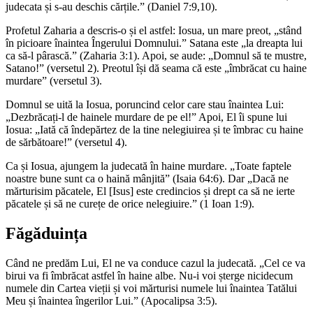
judecata și s-au deschis cărțile.” (Daniel 7:9,10).
Profetul Zaharia a descris-o și el astfel: Iosua, un mare preot, „stând
în picioare înaintea Îngerului Domnului.” Satana este „la dreapta lui
ca să-l pârască.” (Zaharia 3:1). Apoi, se aude: „Domnul să te mustre,
Satano!” (versetul 2). Preotul își dă seama că este „îmbrăcat cu haine
murdare” (versetul 3).
Domnul se uită la Iosua, poruncind celor care stau înaintea Lui:
„Dezbrăcați-l de hainele murdare de pe el!” Apoi, El îi spune lui
Iosua: „Iată că îndepărtez de la tine nelegiuirea și te îmbrac cu haine
de sărbătoare!” (versetul 4).
Ca și Iosua, ajungem la judecată în haine murdare. „Toate faptele
noastre bune sunt ca o haină mânjită” (Isaia 64:6). Dar „Dacă ne
mărturisim păcatele, El [Isus] este credincios și drept ca să ne ierte
păcatele și să ne curețe de orice nelegiuire.” (1 Ioan 1:9).
Făgăduința
Când ne predăm Lui, El ne va conduce cazul la judecată. „Cel ce va
birui va fi îmbrăcat astfel în haine albe. Nu-i voi șterge nicidecum
numele din Cartea vieții și voi mărturisi numele lui înaintea Tatălui
Meu și înaintea îngerilor Lui.” (Apocalipsa 3:5).