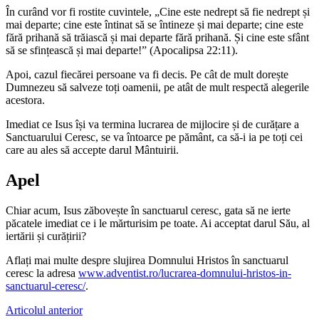
În curând vor fi rostite cuvintele, „Cine este nedrept să fie nedrept și
mai departe; cine este întinat să se întineze și mai departe; cine este
fără prihană să trăiască și mai departe fără prihană. Și cine este sfânt
să se sfințească și mai departe!” (Apocalipsa 22:11).
Apoi, cazul fiecărei persoane va fi decis. Pe cât de mult dorește
Dumnezeu să salveze toți oamenii, pe atât de mult respectă alegerile
acestora.
Imediat ce Isus își va termina lucrarea de mijlocire și de curățare a
Sanctuarului Ceresc, se va întoarce pe pământ, ca să-i ia pe toți cei
care au ales să accepte darul Mântuirii.
Apel
Chiar acum, Isus zăbovește în sanctuarul ceresc, gata să ne ierte
păcatele imediat ce i le mărturisim pe toate. Ai acceptat darul Său, al
iertării și curățirii?
Aflați mai multe despre slujirea Domnului Hristos în sanctuarul
ceresc la adresa
www.adventist.ro/lucrarea-domnului-hristos-in-
sanctuarul-ceresc/
.
Articolul anterior