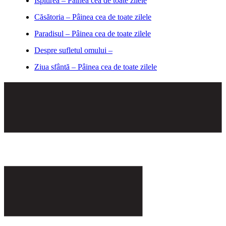
Ispitirea – Pâinea cea de toate zilele
Căsătoria – Pâinea cea de toate zilele
Paradisul – Pâinea cea de toate zilele
Despre sufletul omului –
Ziua sfântă – Pâinea cea de toate zilele