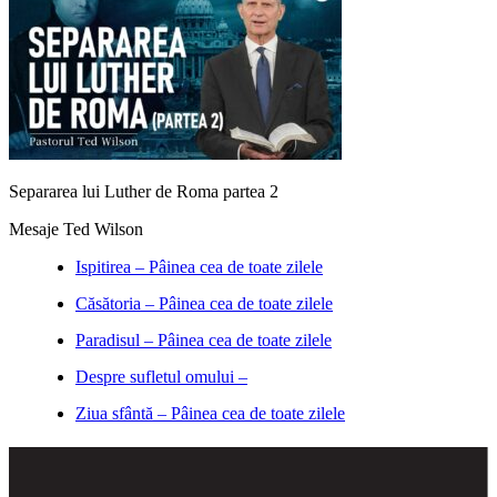
Separarea lui Luther de Roma partea 2
Mesaje Ted Wilson
Ispitirea – Pâinea cea de toate zilele
Căsătoria – Pâinea cea de toate zilele
Paradisul – Pâinea cea de toate zilele
Despre sufletul omului –
Ziua sfântă – Pâinea cea de toate zilele