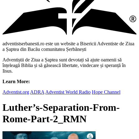
adventistserbanesti.ro este un website a Bisericii Adventiste de Ziua
a Șaptea din Bacău comunitatea Șerbănești
Adventiștii de Ziua a Șaptea sunt devotați să ajute oamenii să
înțeleagă Biblia și să găsească libertate, vindecare și speranță în
Iisus.
Learn More:
Adventist.org
ADRA
Adventist World Radio
Hope Channel
Luther’s-Separation-From-
Rome-Part-2_RMN