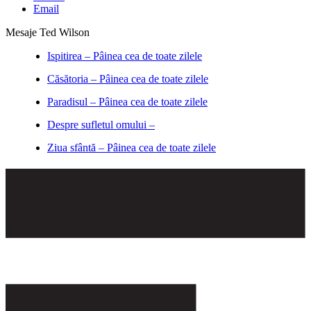
Email
Mesaje Ted Wilson
Ispitirea – Pâinea cea de toate zilele
Căsătoria – Pâinea cea de toate zilele
Paradisul – Pâinea cea de toate zilele
Despre sufletul omului –
Ziua sfântă – Pâinea cea de toate zilele