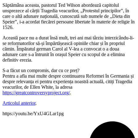
Săptămâna aceasta, pastorul Ted Wilson abordează capitolul
unsprezece al cărții Tragedia veacurilor, „Protestul principilor”, în
care o altă adunare națională, cunoscută sub numele de „Dieta din
Speier”, i-a acordat fiecărei persoane libertate în materie de religie în
1526.
Această pace nu a durat însă mult, trei ani mai târziu interzicându-li-
se reformatorilor să-și împărtășească opiniile chiar și în propriul
cămin. Împăratul german Carol al V-lea a convocat o a doua
adunare care s-a întrunit în orașul Speier cu scopul de a elimina
definitiv erezia.
S-a făcut un compromis, dar cu ce preț?
Pentru a afla mai multe despre continuarea Reformei în Germania și
despre relevanța ei pentru experiența noastră actuală, citiți Tragedia
veacurilor, de Ellen White, la adresa
https://greatcontroversyproject.org/
.
Articolul anterior
.
https://youtu.be/YxU4GLar1pg