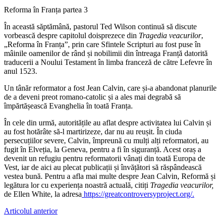
Reforma în Franța partea 3
În această săptămână, pastorul Ted Wilson continuă să discute
vorbească despre capitolul doisprezece din
Tragedia veacurilor
,
„Reforma în Franța”, prin care Sfintele Scripturi au fost puse în
mâinile oamenilor de rând și nobilimii din întreaga Franță datorită
traducerii a Noului Testament în limba franceză de către Lefevre în
anul 1523.
Un tânăr reformator a fost Jean Calvin, care și-a abandonat planurile
de a deveni preot romano-catolic și a ales mai degrabă să
împărtășească Evanghelia în toată Franța.
În cele din urmă, autoritățile au aflat despre activitatea lui Calvin și
au fost hotărâte să-l martirizeze, dar nu au reușit. În ciuda
persecuțiilor severe, Calvin, împreună cu mulți alți reformatori, au
fugit în Elveția, la Geneva, pentru a fi în siguranță. Acest oraș a
devenit un refugiu pentru reformatorii vânați din toată Europa de
Vest, iar de aici au plecat publicații și învățători să răspândească
vestea bună. Pentru a afla mai multe despre Jean Calvin, Reformă și
legătura lor cu experiența noastră actuală, citiți
Tragedia veacurilor,
de Ellen White, la adresa
https://greatcontroversyproject.org/.
Articolul anterior