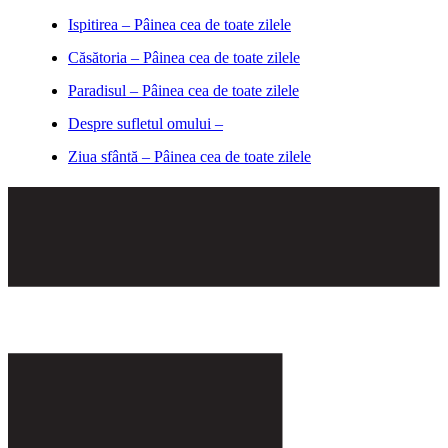
Ispitirea – Pâinea cea de toate zilele
Căsătoria – Pâinea cea de toate zilele
Paradisul – Pâinea cea de toate zilele
Despre sufletul omului –
Ziua sfântă – Pâinea cea de toate zilele