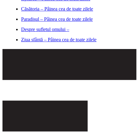
Căsătoria – Pâinea cea de toate zilele
Paradisul – Pâinea cea de toate zilele
Despre sufletul omului –
Ziua sfântă – Pâinea cea de toate zilele