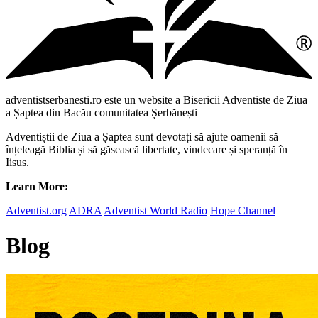
adventistserbanesti.ro este un website a Bisericii Adventiste de Ziua
a Șaptea din Bacău comunitatea Șerbănești
Adventiștii de Ziua a Șaptea sunt devotați să ajute oamenii să
înțeleagă Biblia și să găsească libertate, vindecare și speranță în
Iisus.
Learn More:
Adventist.org
ADRA
Adventist World Radio
Hope Channel
Blog