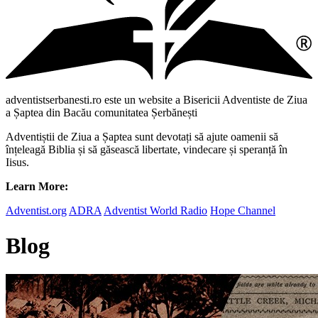
adventistserbanesti.ro este un website a Bisericii Adventiste de Ziua
a Șaptea din Bacău comunitatea Șerbănești
Adventiștii de Ziua a Șaptea sunt devotați să ajute oamenii să
înțeleagă Biblia și să găsească libertate, vindecare și speranță în
Iisus.
Learn More:
Adventist.org
ADRA
Adventist World Radio
Hope Channel
Blog