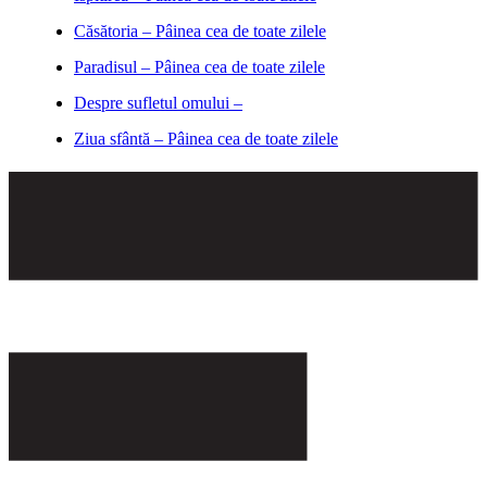
Căsătoria – Pâinea cea de toate zilele
Paradisul – Pâinea cea de toate zilele
Despre sufletul omului –
Ziua sfântă – Pâinea cea de toate zilele