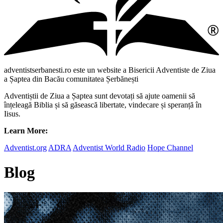
adventistserbanesti.ro este un website a Bisericii Adventiste de Ziua
a Șaptea din Bacău comunitatea Șerbănești
Adventiștii de Ziua a Șaptea sunt devotați să ajute oamenii să
înțeleagă Biblia și să găsească libertate, vindecare și speranță în
Iisus.
Learn More:
Adventist.org
ADRA
Adventist World Radio
Hope Channel
Blog