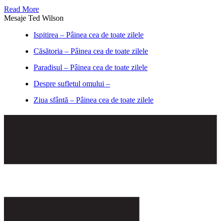
Read More
Mesaje Ted Wilson
Ispitirea – Pâinea cea de toate zilele
Căsătoria – Pâinea cea de toate zilele
Paradisul – Pâinea cea de toate zilele
Despre sufletul omului –
Ziua sfântă – Pâinea cea de toate zilele