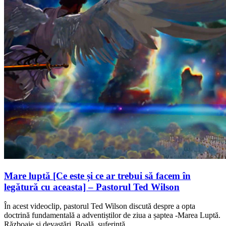
Mare luptă [Ce este și ce ar trebui să facem în
legătură cu aceasta] – Pastorul Ted Wilson
În acest videoclip, pastorul Ted Wilson discută despre a opta
doctrină fundamentală a adventiștilor de ziua a șaptea -Marea Luptă.
Războaie și devastări. Boală, suferință…