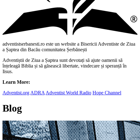
adventistserbanesti.ro este un website a Bisericii Adventiste de Ziua
a Șaptea din Bacău comunitatea Șerbănești
Adventiștii de Ziua a Șaptea sunt devotați să ajute oamenii să
înțeleagă Biblia și să găsească libertate, vindecare și speranță în
Iisus.
Learn More:
Adventist.org
ADRA
Adventist World Radio
Hope Channel
Blog