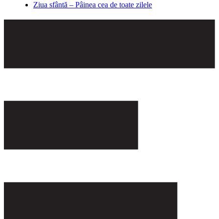
Ziua sfântă – Pâinea cea de toate zilele