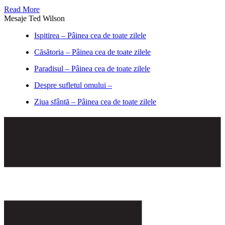
Read More
Mesaje Ted Wilson
Ispitirea – Pâinea cea de toate zilele
Căsătoria – Pâinea cea de toate zilele
Paradisul – Pâinea cea de toate zilele
Despre sufletul omului –
Ziua sfântă – Pâinea cea de toate zilele