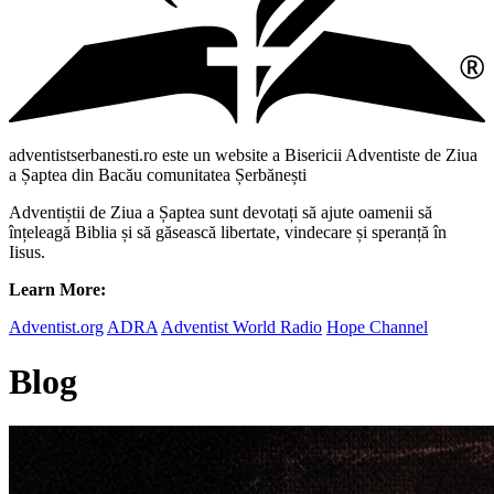
adventistserbanesti.ro este un website a Bisericii Adventiste de Ziua
a Șaptea din Bacău comunitatea Șerbănești
Adventiștii de Ziua a Șaptea sunt devotați să ajute oamenii să
înțeleagă Biblia și să găsească libertate, vindecare și speranță în
Iisus.
Learn More:
Adventist.org
ADRA
Adventist World Radio
Hope Channel
Blog