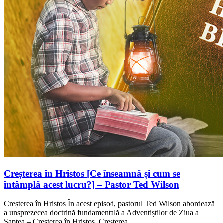
Creșterea în Hristos [Ce înseamnă și cum se
întâmplă acest lucru?] – Pastor Ted Wilson
Creșterea în Hristos În acest episod, pastorul Ted Wilson abordează
a unsprezecea doctrină fundamentală a Adventiștilor de Ziua a
Șaptea – Creșterea în Hristos. Creșterea…