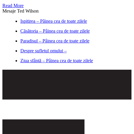
Read More
Mesaje Ted Wilson
Ispitirea – Pâinea cea de toate zilele
Căsătoria – Pâinea cea de toate zilele
Paradisul – Pâinea cea de toate zilele
Despre sufletul omului –
Ziua sfântă – Pâinea cea de toate zilele