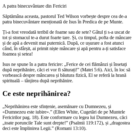
A patra binecuvântare din Fericiri
Săptămâna aceasta, pastorul Ted Wilson vorbește despre cea de-a
patra binecuvântare menționată de Isus în Predica de pe Munte.
Ți-a fost vreodată teribil de foame sau de sete? Gâtul ți s-a uscat de
tot și stomacul te-a durut foarte tare. Și, cu timpul, pofta de mâncare
și de apă a devenit mai puternică. După, ce ușurare a fost atunci
când, în sfârșit, ai primit niște mâncare și apă pentru a-ți satisface
foamea și setea!
Isus ne spune în a patra fericire: „Ferice de cei flămânzi și însetați
după neprihănire, căci ei vor fi săturați!” (Matei 5:6). Aici, în loc să
vorbească despre mâncarea și băutura fizică, El se referă la hrană
spirituală – tânjirea după neprihănire.
Ce este neprihănirea?
„Neprihănirea este sfințenie, asemănare cu Dumnezeu, și
«Dumnezeu este iubire».” (Ellen White, Cugetări de pe Muntele
Fericirilor pag. 18). Este conformare cu legea lui Dumnezeu, căci
„toate poruncile Tale sunt drepte!” (Psalmii 119:172), și „dragostea
deci este împlinirea Legii.” (Romani 13:10).