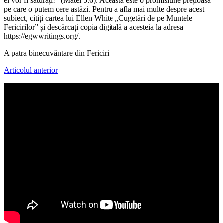
ei vor fi săturați!” (Matei 5:6). Aceasta este o promisiune prețioasă
pe care o putem cere astăzi. Pentru a afla mai multe despre acest
subiect, citiți cartea lui Ellen White „Cugetări de pe Muntele
Fericirilor” și descărcați copia digitală a acesteia la adresa
https://egwwritings.org/.
A patra binecuvântare din Fericiri
Articolul anterior