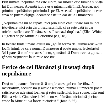
Prin urmare, neprihănirea este iubire, iar iubirea este lumina și viața
lui Dumnezeu. Această iubire este întruchipată în El. Așadar, noi
primim neprihănirea primindu-L pe El. Această neprihănire nu este
ceva ce putem câștiga, deoarece este un dar de la Dumnezeu.
„Neprihănirea nu se capătă, nici prin lupte chinuitoare sau munci
istovitoare, nici prin daruri sau sacrificii, ci ea este dată în dar
oricărui suflet care flămânzește și însetează după ea.” (Ellen White,
Cugetări de pe Muntele Fericirilor pag. 18).
În fiecare ființă umană există un „gol în formă de Dumnezeu” – un
loc în inimă pe care numai Dumnezeu îl poate umple. Eclesiastul
3:11 pare să confirme acest lucru, spunând că Dumnezeu a „pus…
gândul veșniciei” în inimile noastre.
Ferice de cei flămânzi și însetați după
neprihănire
Deși mulți oameni încearcă să umple acest gol cu alte filozofii,
materialism, secularism și altele asemenea, numai Dumnezeu poate
satisface cu adevărat foamea și setea sufletului. Isus spune: „Eu sunt
Pâinea vieții. Cine vine la Mine nu va flămânzi niciodată și cine
crede în Mine nu va înseta niciodată.” (Ioan 6:35).