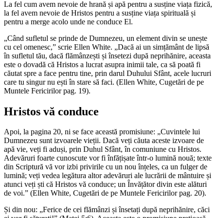
La fel cum avem nevoie de hrană și apă pentru a susține viața fizică,
la fel avem nevoie de Hristos pentru a susține viața spirituală și
pentru a merge acolo unde ne conduce El.
„Când sufletul se prinde de Dumnezeu, un element divin se unește
cu cel omenesc,” scrie Ellen White. „Dacă ai un simțământ de lipsă
în sufletul tău, dacă flămânzești și însetezi după neprihănire, aceasta
este o dovadă că Hristos a lucrat asupra inimii tale, ca să poată fi
căutat spre a face pentru tine, prin darul Duhului Sfânt, acele lucruri
care tu singur nu ești în stare să faci. (Ellen White, Cugetări de pe
Muntele Fericirilor pag. 19).
Hristos vă conduce
Apoi, la pagina 20, ni se face această promisiune: „Cuvintele lui
Dumnezeu sunt izvoarele vieții. Dacă veți căuta aceste izvoare de
apă vie, veți fi aduși, prin Duhul Sfânt, în comuniune cu Hristos.
Adevăruri foarte cunoscute vor fi înfățișate într-o lumină nouă; texte
din Scriptură vă vor izbi privirile cu un nou înțeles, ca un fulger de
lumină; veți vedea legătura altor adevăruri ale lucrării de mântuire și
atunci veți ști că Hristos vă conduce; un Învățător divin este alături
de voi.” (Ellen White, Cugetări de pe Muntele Fericirilor pag. 20).
Și din nou: „Ferice de cei flămânzi și însetați după neprihănire, căci