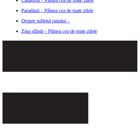
Căsătoria – Pâinea cea de toate zilele
Paradisul – Pâinea cea de toate zilele
Despre sufletul omului –
Ziua sfântă – Pâinea cea de toate zilele