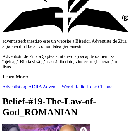
adventistserbanesti.ro este un website a Bisericii Adventiste de Ziua
a Șaptea din Bacău comunitatea Șerbănești
Adventiștii de Ziua a Șaptea sunt devotați să ajute oamenii să
înțeleagă Biblia și să găsească libertate, vindecare și speranță în
Iisus.
Learn More:
Adventist.org
ADRA
Adventist World Radio
Hope Channel
Belief-#19-The-Law-of-
God_ROMANIAN