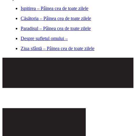
Ispitirea – Pâinea cea de toate zilele
Căsătoria – Pâinea cea de toate zilele
Paradisul – Pâinea cea de toate zilele
Despre sufletul omului –
Ziua sfântă – Pâinea cea de toate zilele