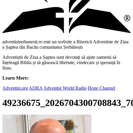
adventistserbanesti.ro este un website a Bisericii Adventiste de Ziua
a Șaptea din Bacău comunitatea Șerbănești
Adventiștii de Ziua a Șaptea sunt devotați să ajute oamenii să
înțeleagă Biblia și să găsească libertate, vindecare și speranță în
Iisus.
Learn More:
Adventist.org
ADRA
Adventist World Radio
Hope Channel
49236675_2026704300708843_7