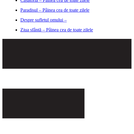
Căsătoria – Pâinea cea de toate zilele
Paradisul – Pâinea cea de toate zilele
Despre sufletul omului –
Ziua sfântă – Pâinea cea de toate zilele