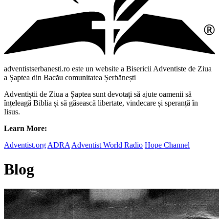
adventistserbanesti.ro este un website a Bisericii Adventiste de Ziua
a Șaptea din Bacău comunitatea Șerbănești
Adventiștii de Ziua a Șaptea sunt devotați să ajute oamenii să
înțeleagă Biblia și să găsească libertate, vindecare și speranță în
Iisus.
Learn More:
Adventist.org
ADRA
Adventist World Radio
Hope Channel
Blog