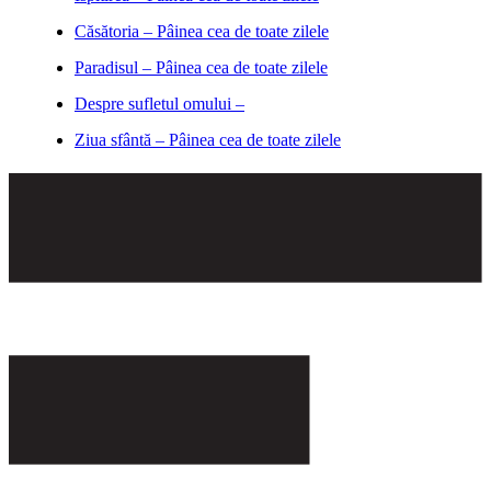
Căsătoria – Pâinea cea de toate zilele
Paradisul – Pâinea cea de toate zilele
Despre sufletul omului –
Ziua sfântă – Pâinea cea de toate zilele