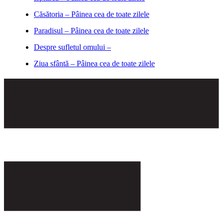
Căsătoria – Pâinea cea de toate zilele
Paradisul – Pâinea cea de toate zilele
Despre sufletul omului –
Ziua sfântă – Pâinea cea de toate zilele