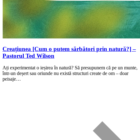
Creațiunea [Cum o putem sărbători prin natură?] –
Pastorul Ted Wilson
Ați experimentat o ieșirea în natură? Să presupunem că pe un munte,
într-un deșert sau oriunde nu există structuri create de om – doar
peisaje…