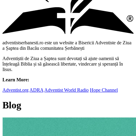
adventistserbanesti.ro este un website a Bisericii Adventiste de Ziua
a Șaptea din Bacău comunitatea Șerbănești
Adventiștii de Ziua a Șaptea sunt devotați să ajute oamenii să
înțeleagă Biblia și să găsească libertate, vindecare și speranță în
Iisus.
Learn More:
Adventist.org
ADRA
Adventist World Radio
Hope Channel
Blog