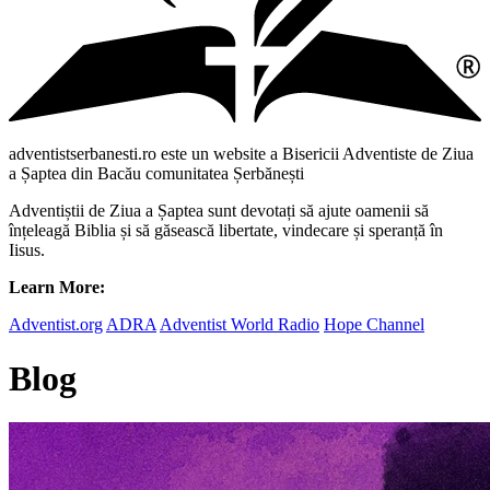
adventistserbanesti.ro este un website a Bisericii Adventiste de Ziua
a Șaptea din Bacău comunitatea Șerbănești
Adventiștii de Ziua a Șaptea sunt devotați să ajute oamenii să
înțeleagă Biblia și să găsească libertate, vindecare și speranță în
Iisus.
Learn More:
Adventist.org
ADRA
Adventist World Radio
Hope Channel
Blog