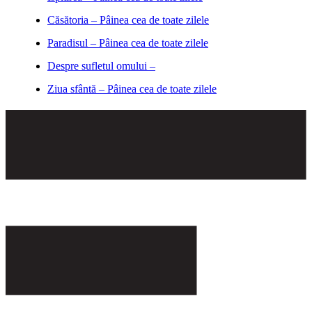
Căsătoria – Pâinea cea de toate zilele
Paradisul – Pâinea cea de toate zilele
Despre sufletul omului –
Ziua sfântă – Pâinea cea de toate zilele