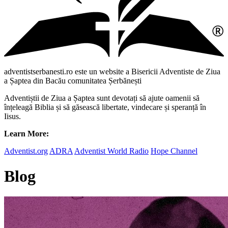
adventistserbanesti.ro este un website a Bisericii Adventiste de Ziua
a Șaptea din Bacău comunitatea Șerbănești
Adventiștii de Ziua a Șaptea sunt devotați să ajute oamenii să
înțeleagă Biblia și să găsească libertate, vindecare și speranță în
Iisus.
Learn More:
Adventist.org
ADRA
Adventist World Radio
Hope Channel
Blog