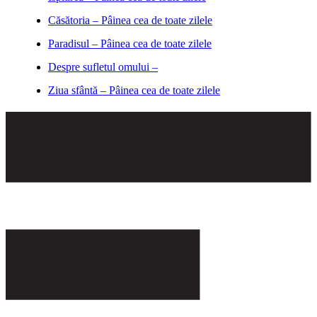
Căsătoria – Pâinea cea de toate zilele
Paradisul – Pâinea cea de toate zilele
Despre sufletul omului –
Ziua sfântă – Pâinea cea de toate zilele