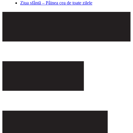
Ziua sfântă – Pâinea cea de toate zilele