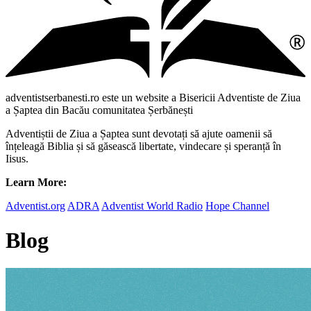
adventistserbanesti.ro este un website a Bisericii Adventiste de Ziua
a Șaptea din Bacău comunitatea Șerbănești
Adventiștii de Ziua a Șaptea sunt devotați să ajute oamenii să
înțeleagă Biblia și să găsească libertate, vindecare și speranță în
Iisus.
Learn More:
Adventist.org
ADRA
Adventist World Radio
Hope Channel
Blog