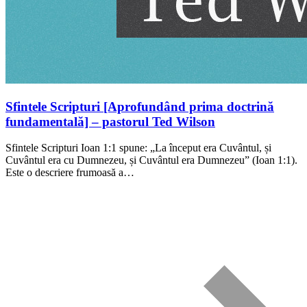
Sfintele Scripturi [Aprofundând prima doctrină
fundamentală] – pastorul Ted Wilson
Sfintele Scripturi Ioan 1:1 spune: „La început era Cuvântul, și
Cuvântul era cu Dumnezeu, și Cuvântul era Dumnezeu” (Ioan 1:1).
Este o descriere frumoasă a…