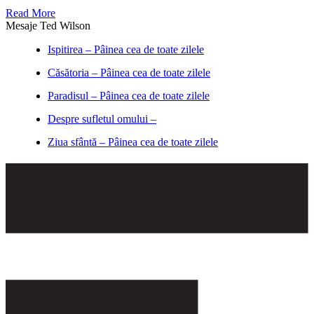
Read More
Mesaje Ted Wilson
Ispitirea – Pâinea cea de toate zilele
Căsătoria – Pâinea cea de toate zilele
Paradisul – Pâinea cea de toate zilele
Despre sufletul omului –
Ziua sfântă – Pâinea cea de toate zilele