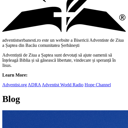
adventistserbanesti.ro este un website a Bisericii Adventiste de Ziua
a Șaptea din Bacău comunitatea Șerbănești
Adventiștii de Ziua a Șaptea sunt devotați să ajute oamenii să
înțeleagă Biblia și să găsească libertate, vindecare și speranță în
Iisus.
Learn More:
Adventist.org
ADRA
Adventist World Radio
Hope Channel
Blog