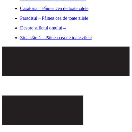
Căsătoria – Pâinea cea de toate zilele
Paradisul – Pâinea cea de toate zilele
Despre sufletul omului –
Ziua sfântă – Pâinea cea de toate zilele