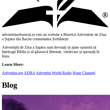
adventistserbanesti.ro este un website a Bisericii Adventiste de Ziua
a Șaptea din Bacău comunitatea Șerbănești
Adventiștii de Ziua a Șaptea sunt devotați să ajute oamenii să
înțeleagă Biblia și să găsească libertate, vindecare și speranță în
Iisus.
Learn More:
Adventist.org
ADRA
Adventist World Radio
Hope Channel
Blog