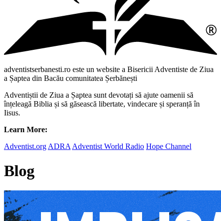
adventistserbanesti.ro este un website a Bisericii Adventiste de Ziua
a Șaptea din Bacău comunitatea Șerbănești
Adventiștii de Ziua a Șaptea sunt devotați să ajute oamenii să
înțeleagă Biblia și să găsească libertate, vindecare și speranță în
Iisus.
Learn More:
Adventist.org
ADRA
Adventist World Radio
Hope Channel
Blog