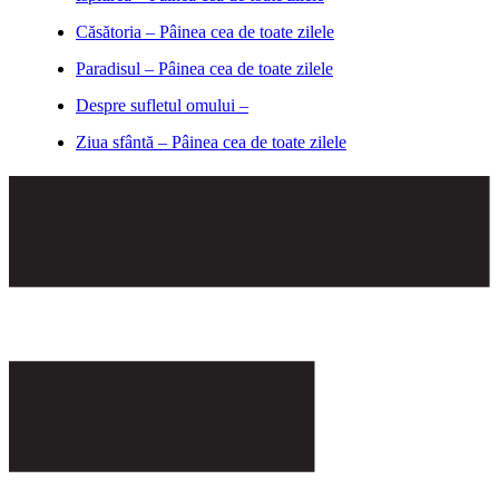
Căsătoria – Pâinea cea de toate zilele
Paradisul – Pâinea cea de toate zilele
Despre sufletul omului –
Ziua sfântă – Pâinea cea de toate zilele