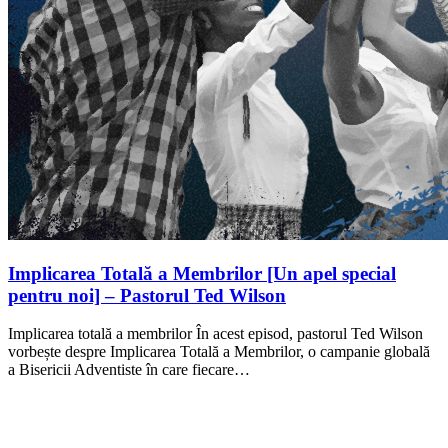
Implicarea Totală a Membrilor [Un apel special
pentru noi] – Pastorul Ted Wilson
Implicarea totală a membrilor În acest episod, pastorul Ted Wilson
vorbește despre Implicarea Totală a Membrilor, o campanie globală
a Bisericii Adventiste în care fiecare…