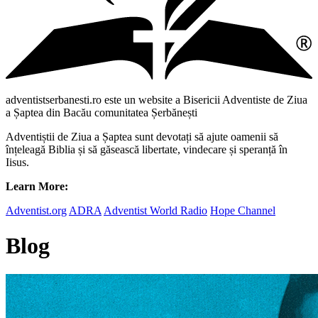
adventistserbanesti.ro este un website a Bisericii Adventiste de Ziua
a Șaptea din Bacău comunitatea Șerbănești
Adventiștii de Ziua a Șaptea sunt devotați să ajute oamenii să
înțeleagă Biblia și să găsească libertate, vindecare și speranță în
Iisus.
Learn More:
Adventist.org
ADRA
Adventist World Radio
Hope Channel
Blog