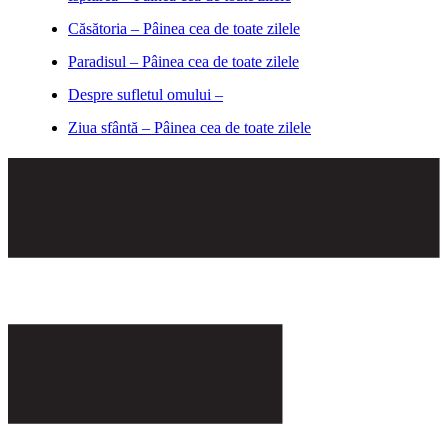
Căsătoria – Pâinea cea de toate zilele
Paradisul – Pâinea cea de toate zilele
Despre sufletul omului –
Ziua sfântă – Pâinea cea de toate zilele