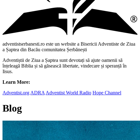
adventistserbanesti.ro este un website a Bisericii Adventiste de Ziua
a Șaptea din Bacău comunitatea Șerbănești
Adventiștii de Ziua a Șaptea sunt devotați să ajute oamenii să
înțeleagă Biblia și să găsească libertate, vindecare și speranță în
Iisus.
Learn More:
Adventist.org
ADRA
Adventist World Radio
Hope Channel
Blog