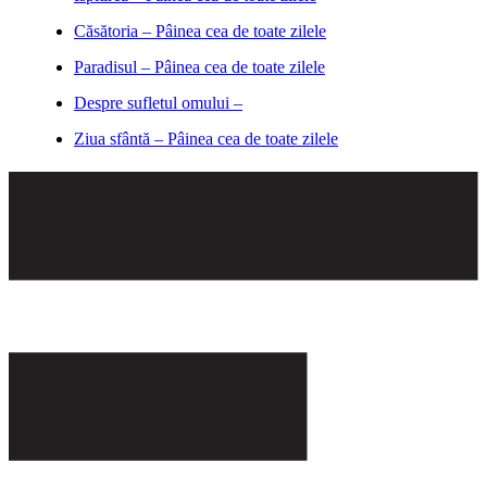
Căsătoria – Pâinea cea de toate zilele
Paradisul – Pâinea cea de toate zilele
Despre sufletul omului –
Ziua sfântă – Pâinea cea de toate zilele