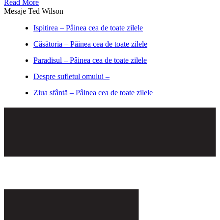
Read More
Mesaje Ted Wilson
Ispitirea – Pâinea cea de toate zilele
Căsătoria – Pâinea cea de toate zilele
Paradisul – Pâinea cea de toate zilele
Despre sufletul omului –
Ziua sfântă – Pâinea cea de toate zilele