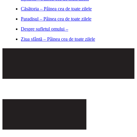
Căsătoria – Pâinea cea de toate zilele
Paradisul – Pâinea cea de toate zilele
Despre sufletul omului –
Ziua sfântă – Pâinea cea de toate zilele