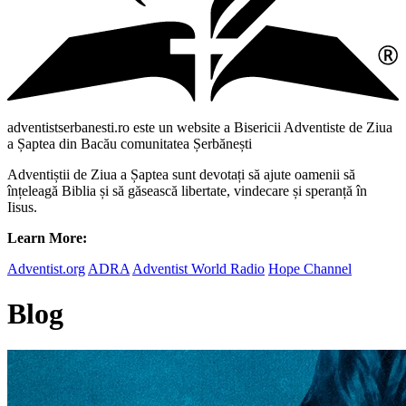
adventistserbanesti.ro este un website a Bisericii Adventiste de Ziua
a Șaptea din Bacău comunitatea Șerbănești
Adventiștii de Ziua a Șaptea sunt devotați să ajute oamenii să
înțeleagă Biblia și să găsească libertate, vindecare și speranță în
Iisus.
Learn More:
Adventist.org
ADRA
Adventist World Radio
Hope Channel
Blog