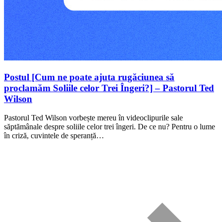
Postul [Cum ne poate ajuta rugăciunea să
proclamăm Soliile celor Trei Îngeri?] – Pastorul Ted
Wilson
Pastorul Ted Wilson vorbește mereu în videoclipurile sale
săptămânale despre soliile celor trei îngeri. De ce nu? Pentru o lume
în criză, cuvintele de speranță…