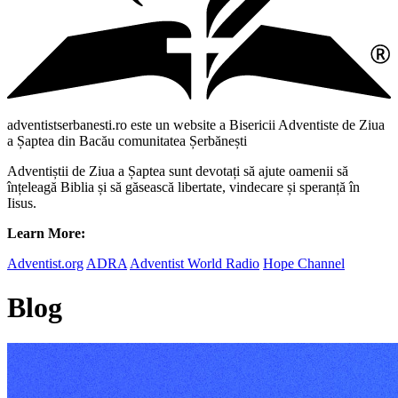
adventistserbanesti.ro este un website a Bisericii Adventiste de Ziua
a Șaptea din Bacău comunitatea Șerbănești
Adventiștii de Ziua a Șaptea sunt devotați să ajute oamenii să
înțeleagă Biblia și să găsească libertate, vindecare și speranță în
Iisus.
Learn More:
Adventist.org
ADRA
Adventist World Radio
Hope Channel
Blog