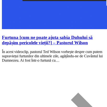
Furtuna [cum ne poate ajuta sabia Duhului să
depășim pericolele vieții?] – Pastorul Wilson
În acest videoclip, pastorul Ted Wilson vorbește despre cum putem
supraviețui furtunilor din ultimele zile, agățându-ne de Cuvântul lui
Dumnezeu. Ai fost într-o furtună cu…