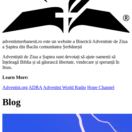
adventistserbanesti.ro este un website a Bisericii Adventiste de Ziua
a Șaptea din Bacău comunitatea Șerbănești
Adventiștii de Ziua a Șaptea sunt devotați să ajute oamenii să
înțeleagă Biblia și să găsească libertate, vindecare și speranță în
Iisus.
Learn More:
Adventist.org
ADRA
Adventist World Radio
Hope Channel
Blog