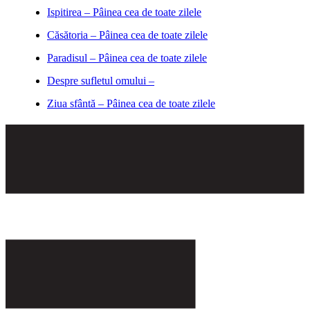
Ispitirea – Pâinea cea de toate zilele
Căsătoria – Pâinea cea de toate zilele
Paradisul – Pâinea cea de toate zilele
Despre sufletul omului –
Ziua sfântă – Pâinea cea de toate zilele