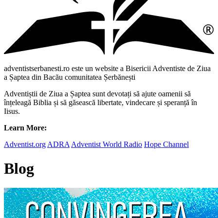
adventistserbanesti.ro este un website a Bisericii Adventiste de Ziua
a Șaptea din Bacău comunitatea Șerbănești
Adventiștii de Ziua a Șaptea sunt devotați să ajute oamenii să
înțeleagă Biblia și să găsească libertate, vindecare și speranță în
Iisus.
Learn More:
Adventist.org
ADRA
Adventist World Radio
Hope Channel
Blog