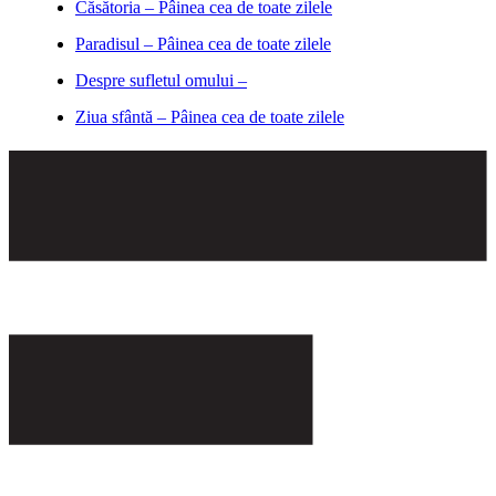
Căsătoria – Pâinea cea de toate zilele
Paradisul – Pâinea cea de toate zilele
Despre sufletul omului –
Ziua sfântă – Pâinea cea de toate zilele