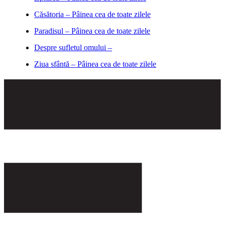
Căsătoria – Pâinea cea de toate zilele
Paradisul – Pâinea cea de toate zilele
Despre sufletul omului –
Ziua sfântă – Pâinea cea de toate zilele