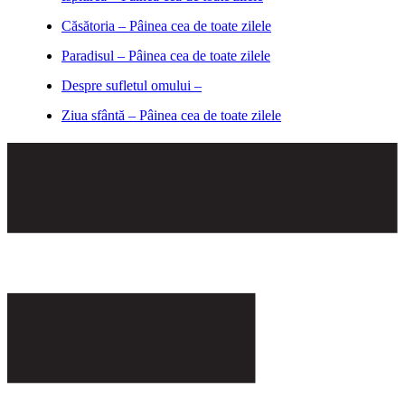
Căsătoria – Pâinea cea de toate zilele
Paradisul – Pâinea cea de toate zilele
Despre sufletul omului –
Ziua sfântă – Pâinea cea de toate zilele