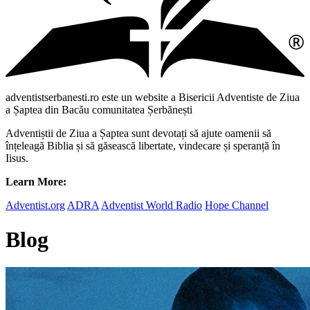
adventistserbanesti.ro este un website a Bisericii Adventiste de Ziua
a Șaptea din Bacău comunitatea Șerbănești
Adventiștii de Ziua a Șaptea sunt devotați să ajute oamenii să
înțeleagă Biblia și să găsească libertate, vindecare și speranță în
Iisus.
Learn More:
Adventist.org
ADRA
Adventist World Radio
Hope Channel
Blog