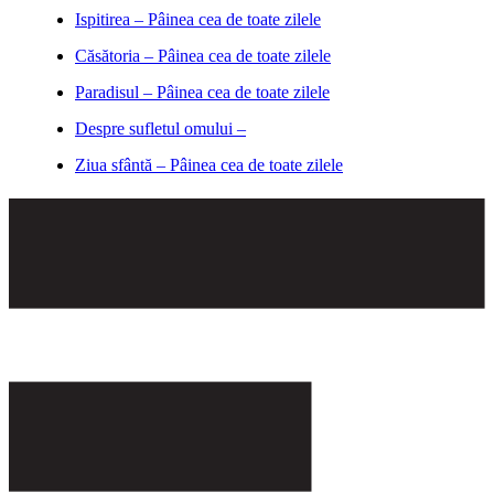
Ispitirea – Pâinea cea de toate zilele
Căsătoria – Pâinea cea de toate zilele
Paradisul – Pâinea cea de toate zilele
Despre sufletul omului –
Ziua sfântă – Pâinea cea de toate zilele