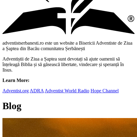
adventistserbanesti.ro este un website a Bisericii Adventiste de Ziua
a Șaptea din Bacău comunitatea Șerbănești
Adventiștii de Ziua a Șaptea sunt devotați să ajute oamenii să
înțeleagă Biblia și să găsească libertate, vindecare și speranță în
Iisus.
Learn More:
Adventist.org
ADRA
Adventist World Radio
Hope Channel
Blog