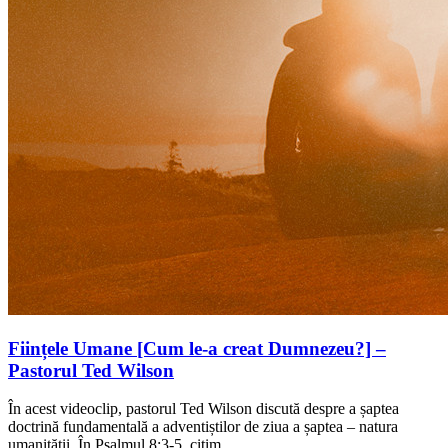
Ființele Umane [Cum le-a creat Dumnezeu?] –
Pastorul Ted Wilson
În acest videoclip, pastorul Ted Wilson discută despre a șaptea
doctrină fundamentală a adventiștilor de ziua a șaptea – natura
umanității. În Psalmul 8:3-5, citim…