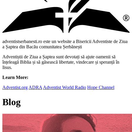
adventistserbanesti.ro este un website a Bisericii Adventiste de Ziua
a Șaptea din Bacău comunitatea Șerbănești
Adventiștii de Ziua a Șaptea sunt devotați să ajute oamenii să
înțeleagă Biblia și să găsească libertate, vindecare și speranță în
Iisus.
Learn More:
Adventist.org
ADRA
Adventist World Radio
Hope Channel
Blog