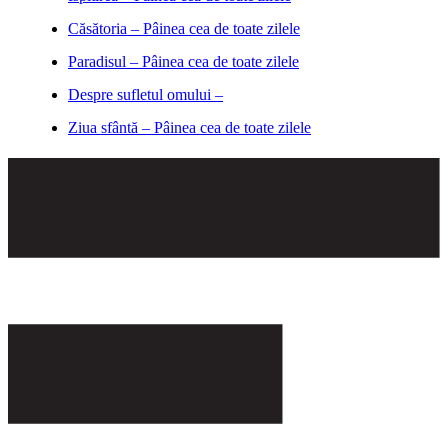
Căsătoria – Pâinea cea de toate zilele
Paradisul – Pâinea cea de toate zilele
Despre sufletul omului –
Ziua sfântă – Pâinea cea de toate zilele