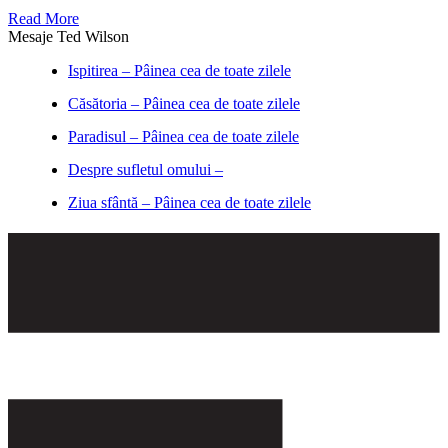
Read More
Mesaje Ted Wilson
Ispitirea – Pâinea cea de toate zilele
Căsătoria – Pâinea cea de toate zilele
Paradisul – Pâinea cea de toate zilele
Despre sufletul omului –
Ziua sfântă – Pâinea cea de toate zilele