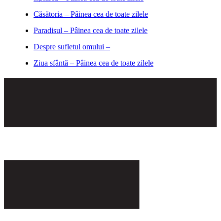
Căsătoria – Pâinea cea de toate zilele
Paradisul – Pâinea cea de toate zilele
Despre sufletul omului –
Ziua sfântă – Pâinea cea de toate zilele