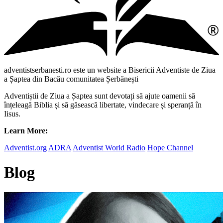
adventistserbanesti.ro este un website a Bisericii Adventiste de Ziua
a Șaptea din Bacău comunitatea Șerbănești
Adventiștii de Ziua a Șaptea sunt devotați să ajute oamenii să
înțeleagă Biblia și să găsească libertate, vindecare și speranță în
Iisus.
Learn More:
Adventist.org
ADRA
Adventist World Radio
Hope Channel
Blog