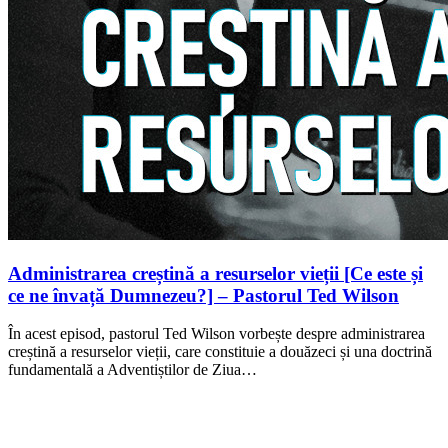
Administrarea creștină a resurselor vieții [Ce este și
ce ne învață Dumnezeu?] – Pastorul Ted Wilson
În acest episod, pastorul Ted Wilson vorbește despre administrarea
creștină a resurselor vieții, care constituie a douăzeci și una doctrină
fundamentală a Adventiștilor de Ziua…