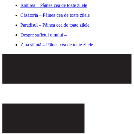
Ispitirea – Pâinea cea de toate zilele
Căsătoria – Pâinea cea de toate zilele
Paradisul – Pâinea cea de toate zilele
Despre sufletul omului –
Ziua sfântă – Pâinea cea de toate zilele