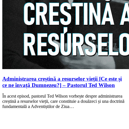
Administrarea creștină a resurselor vieții [Ce este și
ce ne învață Dumnezeu?] – Pastorul Ted Wilson
În acest episod, pastorul Ted Wilson vorbește despre administrarea
creștină a resurselor vieții, care constituie a douăzeci și una doctrină
fundamentală a Adventiștilor de Ziua…