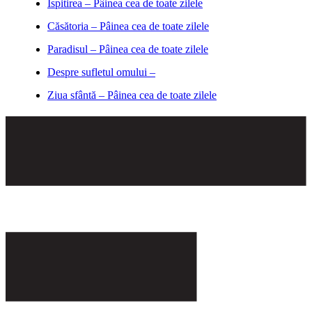
Ispitirea – Pâinea cea de toate zilele
Căsătoria – Pâinea cea de toate zilele
Paradisul – Pâinea cea de toate zilele
Despre sufletul omului –
Ziua sfântă – Pâinea cea de toate zilele