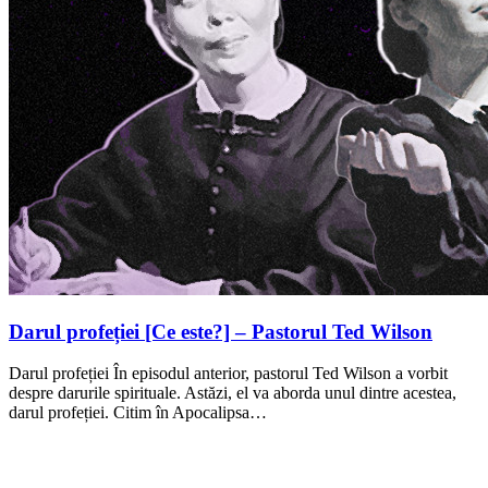
Darul profeției [Ce este?] – Pastorul Ted Wilson
Darul profeției În episodul anterior, pastorul Ted Wilson a vorbit
despre darurile spirituale. Astăzi, el va aborda unul dintre acestea,
darul profeției. Citim în Apocalipsa…